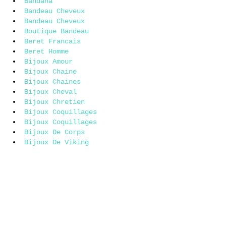
Bandana
Bandeau Cheveux
Bandeau Cheveux
Boutique Bandeau
Beret Francais
Beret Homme
Bijoux Amour
Bijoux Chaine
Bijoux Chaines
Bijoux Cheval
Bijoux Chretien
Bijoux Coquillages
Bijoux Coquillages
Bijoux De Corps
Bijoux De Viking
Bijoux Dragon
Bijoux En Coquillages
Bijoux Hibou
Bijoux Homme
Bijoux Islam
Bijoux Lithotherapie
Bijoux Orientaux
Bijoux Pierre Naturelle