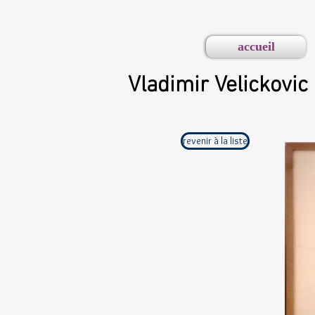
menu
accueil
Vladimir Velickovic
revenir à la liste